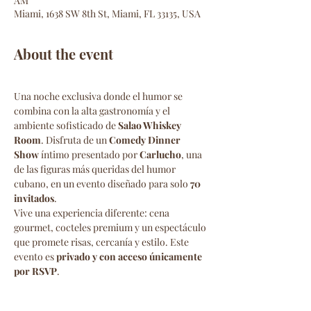
AM
Miami, 1638 SW 8th St, Miami, FL 33135, USA
About the event
Una noche exclusiva donde el humor se 
combina con la alta gastronomía y el 
ambiente sofisticado de 
Salao Whiskey 
Room
. Disfruta de un 
Comedy Dinner 
Show
 íntimo presentado por 
Carlucho
, una 
de las figuras más queridas del humor 
cubano, en un evento diseñado para solo 
70 
invitados
.
Vive una experiencia diferente: cena 
gourmet, cocteles premium y un espectáculo 
que promete risas, cercanía y estilo. Este 
evento es 
privado y con acceso únicamente 
por RSVP
.