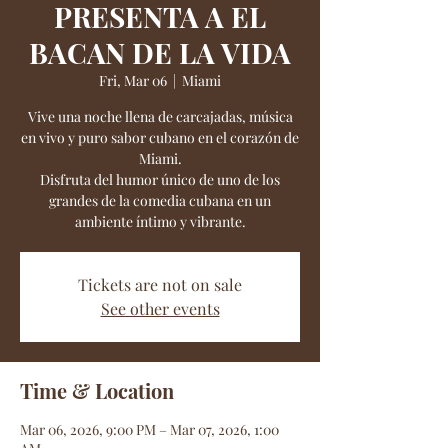
PRESENTA A EL
BACAN DE LA VIDA
Fri, Mar 06
  |  
Miami
Vive una noche llena de carcajadas, música
en vivo y puro sabor cubano en el corazón de
Miami.
Disfruta del humor único de uno de los
grandes de la comedia cubana en un
ambiente íntimo y vibrante.
Tickets are not on sale
See other events
Time & Location
Mar 06, 2026, 9:00 PM – Mar 07, 2026, 1:00